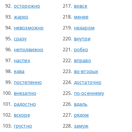
осторожно
вовсе
жарко
менее
невозможно
недаром
сразу
внутри
неподвижно
робко
наспех
вправо
едва
во-вторых
постепенно
достаточно
внезапно
по-осеннему
радостно
вдаль
вскоре
рядом
грустно
замуж