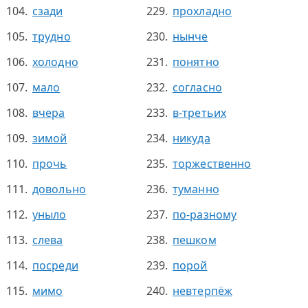
сзади
прохладно
трудно
нынче
холодно
понятно
мало
согласно
вчера
в-третьих
зимой
никуда
прочь
торжественно
довольно
туманно
уныло
по-разному
слева
пешком
посреди
порой
мимо
невтерпёж