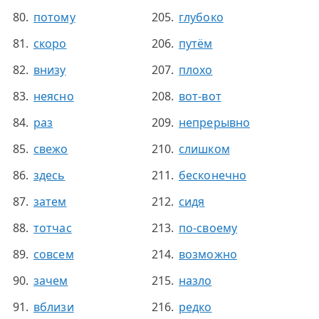
потому
глубоко
скоро
путём
внизу
плохо
неясно
вот-вот
раз
непрерывно
свежо
слишком
здесь
бесконечно
затем
сидя
тотчас
по-своему
совсем
возможно
зачем
назло
вблизи
редко