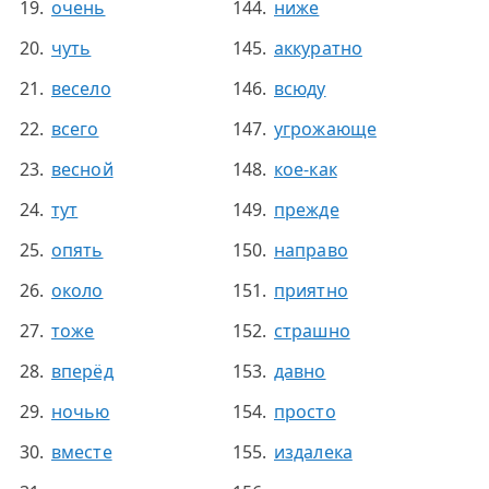
очень
ниже
чуть
аккуратно
весело
всюду
всего
угрожающе
весной
кое-как
тут
прежде
опять
направо
около
приятно
тоже
страшно
вперёд
давно
ночью
просто
вместе
издалека