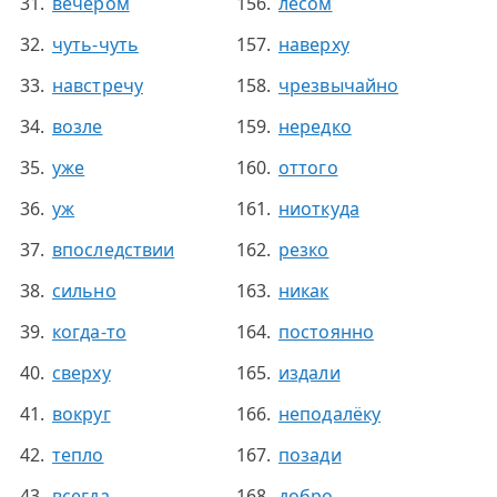
вечером
лесом
чуть-чуть
наверху
навстречу
чрезвычайно
возле
нередко
уже
оттого
уж
ниоткуда
впоследствии
резко
сильно
никак
когда-то
постоянно
сверху
издали
вокруг
неподалёку
тепло
позади
всегда
добро