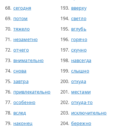
сегодня
вверху
потом
светло
тяжело
вглубь
незаметно
горячо
отчего
скучно
внимательно
навсегда
снова
слышно
завтра
откуда
привлекательно
местами
особенно
откуда-то
вслед
исключительно
наконец
бережно