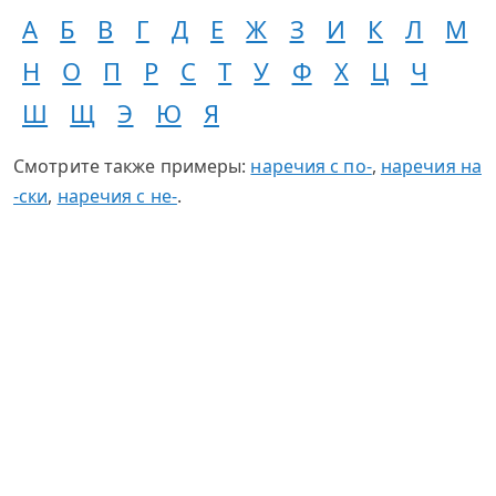
А
Б
В
Г
Д
Е
Ж
З
И
К
Л
М
Н
О
П
Р
С
Т
У
Ф
Х
Ц
Ч
Ш
Щ
Э
Ю
Я
Смотрите также примеры:
наречия с по-
,
наречия на
-ски
,
наречия с не-
.