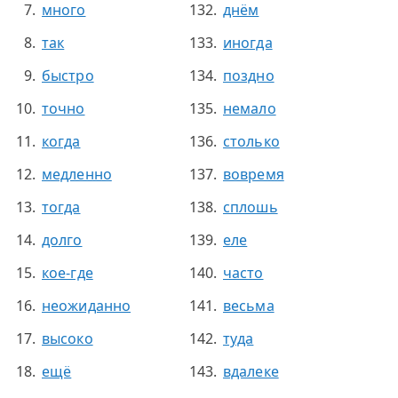
много
днём
так
иногда
быстро
поздно
точно
немало
когда
столько
медленно
вовремя
тогда
сплошь
долго
еле
кое-где
часто
неожиданно
весьма
высоко
туда
ещё
вдалеке