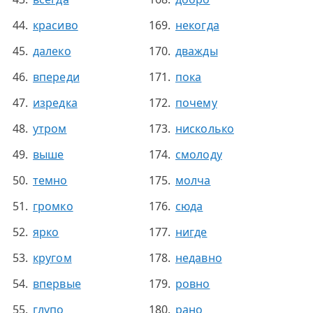
красиво
некогда
далеко
дважды
впереди
пока
изредка
почему
утром
нисколько
выше
смолоду
темно
молча
громко
сюда
ярко
нигде
кругом
недавно
впервые
ровно
глупо
рано