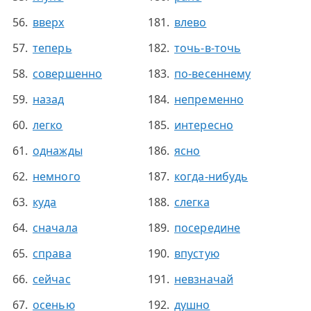
вверх
влево
теперь
точь-в-точь
совершенно
по-весеннему
назад
непременно
легко
интересно
однажды
ясно
немного
когда-нибудь
куда
слегка
сначала
посередине
справа
впустую
сейчас
невзначай
осенью
душно