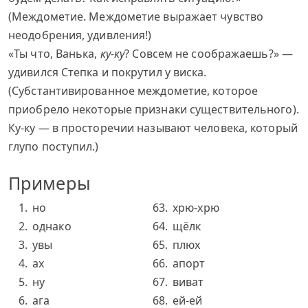
(Междометие. Междометие выражает чувство
неодобрения, удивления!)
«Ты что, Ванька,
ку-ку
? Совсем не соображаешь?» —
удивился Степка и покрутил у виска.
(Субстантивированное междометие, которое
приобрело некоторые признаки существительного).
Ку-ку — в просторечии называют человека, который
глупо поступил.)
Примеры
но
хрю-хрю
однако
щёлк
увы
плюх
ах
апорт
ну
виват
ага
ей-ей