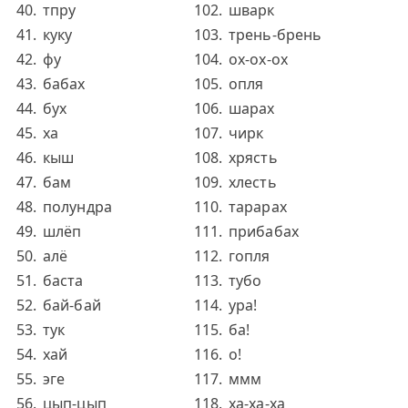
тпру
шварк
куку
трень-брень
фу
ох-ох-ох
бабах
опля
бух
шарах
ха
чирк
кыш
хрясть
бам
хлесть
полундра
тарарах
шлёп
прибабах
алё
гопля
баста
тубо
бай-бай
ура!
тук
ба!
хай
о!
эге
ммм
цып-цып
ха-ха-ха