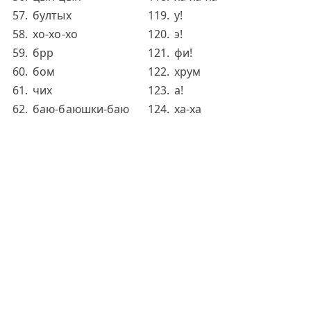
бултых
у!
хо-хо-хо
э!
брр
фи!
бом
хрум
чих
а!
баю-баюшки-баю
ха-ха