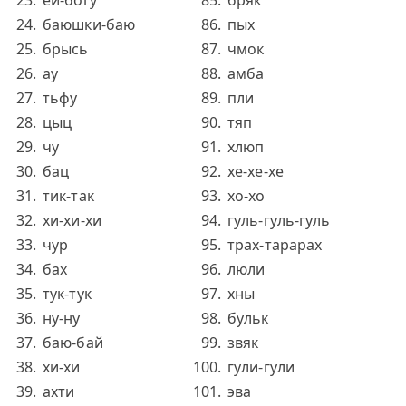
ей-богу
бряк
баюшки-баю
пых
брысь
чмок
ау
амба
тьфу
пли
цыц
тяп
чу
хлюп
бац
хе-хе-хе
тик-так
хо-хо
хи-хи-хи
гуль-гуль-гуль
чур
трах-тарарах
бах
люли
тук-тук
хны
ну-ну
бульк
баю-бай
звяк
хи-хи
гули-гули
ахти
эва