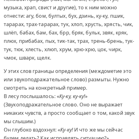
музыка, храп, свист и другие), то к ним можно
отнести: агу, бом, бултых, бух, дзинь, ку-ку, пшик,
тарарах, трах-тарарах, тук, хлоп, хрусть, хрясть, чик,
шлёп, бабах, бам, бах, брр, бряк, бульк, звяк, кряк,
плюх, прибабах, пых, тик-так, трах, трень-брень, тук-
тук, тюк, хлесть, хлюп, хрум, хрю-хрю, цок, чирк,
чмок, шварк, щелк.
У этих слов границы определения (междометие это
или звукоподражательное слово) размыты. Нужно
смотреть на конкретный пример.
В лесу послышалось: «
Ку-ку, ку-ку!
»
(Звукоподражательное слово. Оно не выражает
никаких чувств, а просто сообщает о том, какой звук
мы слышим.)
Он глубоко вздохнул: «
Ку-ку!
И что же мы сейчас
будем делать? Как исправлять ситуацию?»