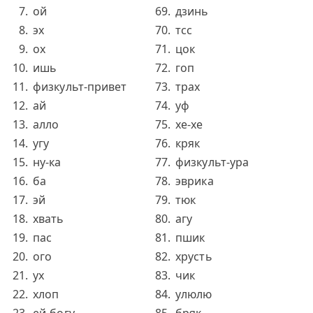
ой
дзинь
эх
тсс
ох
цок
ишь
гоп
физкульт-привет
трах
ай
уф
алло
хе-хе
угу
кряк
ну-ка
физкульт-ура
ба
эврика
эй
тюк
хвать
агу
пас
пшик
ого
хрусть
ух
чик
хлоп
улюлю